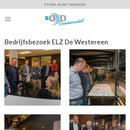
Skip
STERK IN NETWERKEN
to
content
Bedrijfsbezoek ELZ De Westereen