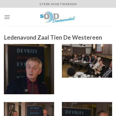
Skip
STERK IN NETWERKEN
to
content
Ledenavond Zaal Tien De Westereen