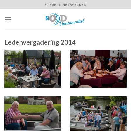
Skip
STERK IN NETWERKEN
to
content
Ledenvergadering 2014