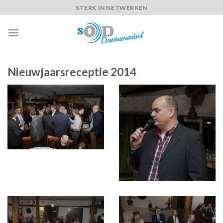
Skip
STERK IN NETWERKEN
to
content
Nieuwjaarsreceptie 2014