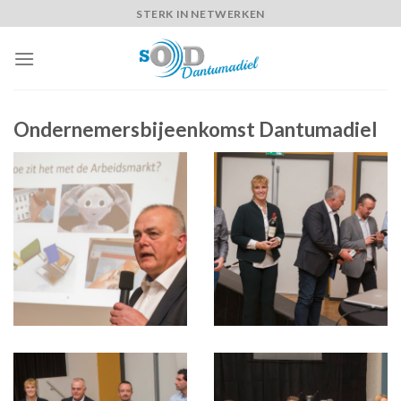
Skip
STERK IN NETWERKEN
to
content
Ondernemersbijeenkomst Dantumadiel