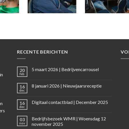
RECENTE BERICHTEN
VO
5 maart 2026 | Bedrijvencarrousel
20
in
feb
8 januari 2026 | Nieuwjaarsreceptie
16
dec
Digitaal contactblad | December 2025
16
en
dec
ers
Bedrijfsbezoek WMR | Woensdag 12
03
nov
november 2025