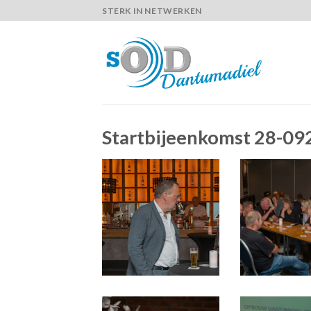
Skip
STERK IN NETWERKEN
to
content
Startbijeenkomst 28-0