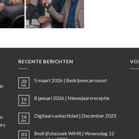
RECENTE BERICHTEN
VO
5 maart 2026 | Bedrijvencarrousel
20
in
feb
8 januari 2026 | Nieuwjaarsreceptie
16
dec
Digitaal contactblad | December 2025
16
en
dec
ers
Bedrijfsbezoek WMR | Woensdag 12
03
nov