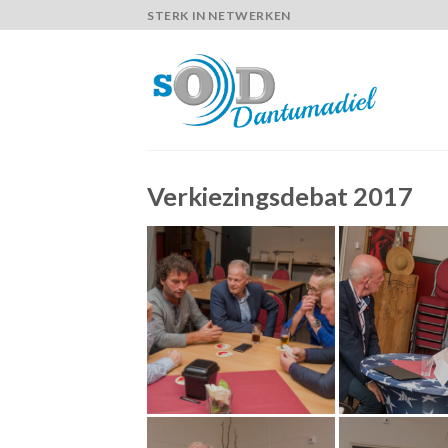
Skip
STERK IN NETWERKEN
to
content
Verkiezingsdebat 2017