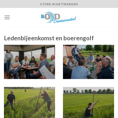
Skip
STERK IN NETWERKEN
to
content
Ledenbijeenkomst en boerengolf