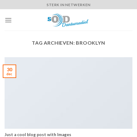
Skip
STERK IN NETWERKEN
to
content
TAG ARCHIEVEN:
BROOKLYN
30
dec
Just a cool blog post with Images