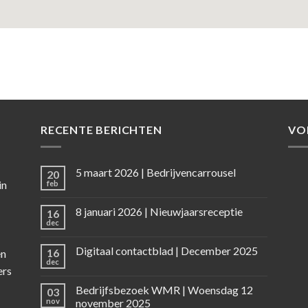
RECENTE BERICHTEN
VO
5 maart 2026 | Bedrijvencarrousel
20
in
feb
8 januari 2026 | Nieuwjaarsreceptie
16
dec
Digitaal contactblad | December 2025
16
en
dec
ers
Bedrijfsbezoek WMR | Woensdag 12
03
nov
november 2025