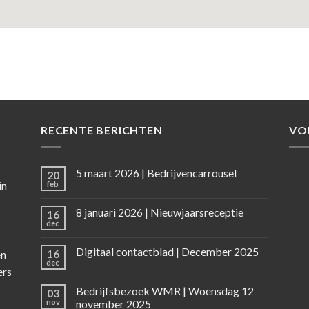
RECENTE BERICHTEN
VO
5 maart 2026 | Bedrijvencarrousel
20
in
feb
8 januari 2026 | Nieuwjaarsreceptie
16
dec
Digitaal contactblad | December 2025
16
en
dec
ers
Bedrijfsbezoek WMR | Woensdag 12
03
nov
november 2025