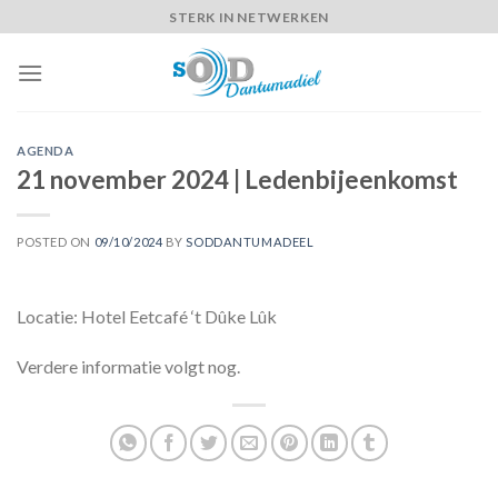
Skip
STERK IN NETWERKEN
to
content
AGENDA
21 november 2024 | Ledenbijeenkomst
POSTED ON
09/10/2024
BY
SODDANTUMADEEL
Locatie: Hotel Eetcafé ‘t Dûke Lûk
Verdere informatie volgt nog.