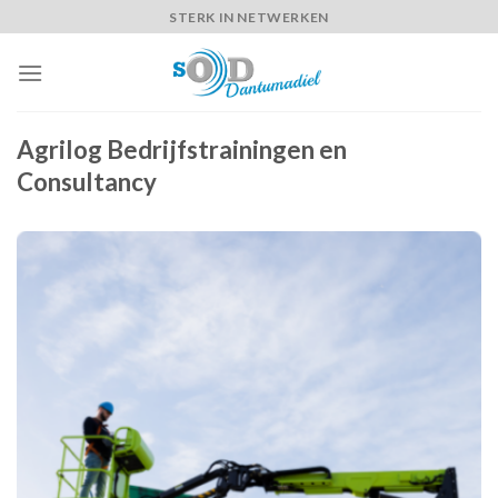
Skip
STERK IN NETWERKEN
to
content
Agrilog Bedrijfstrainingen en
Consultancy