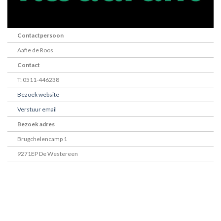
Contactpersoon
Aafie de Roos
Contact
T: 0511-446238
Bezoek website
Verstuur email
Bezoek adres
Brugchelencamp 1
9271EP De Westereen