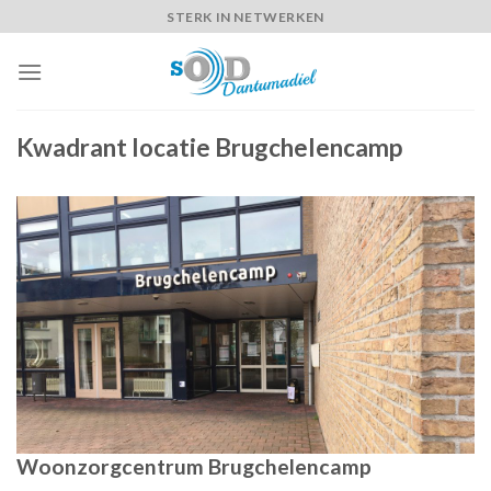
Skip
STERK IN NETWERKEN
to
content
Kwadrant locatie Brugchelencamp
Woonzorgcentrum Brugchelencamp