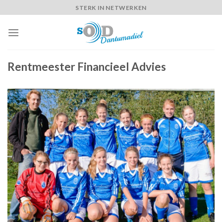
Skip
STERK IN NETWERKEN
to
content
Rentmeester Financieel Advies