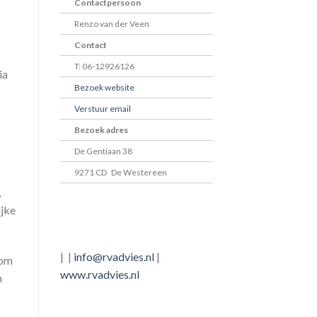
Contactpersoon
Renzo van der Veen
Contact
T: 06-12926126
ia
Bezoek website
Verstuur email
Bezoek adres
De Gentiaan 38
9271 CD De Westereen
,
ijke
| |
info@rvadvies.nl
|
 om
www.rvadvies.nl
n