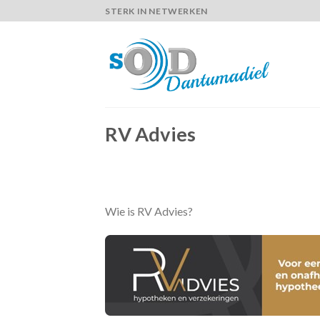
Skip
STERK IN NETWERKEN
to
content
RV Advies
Wie is RV Advies?