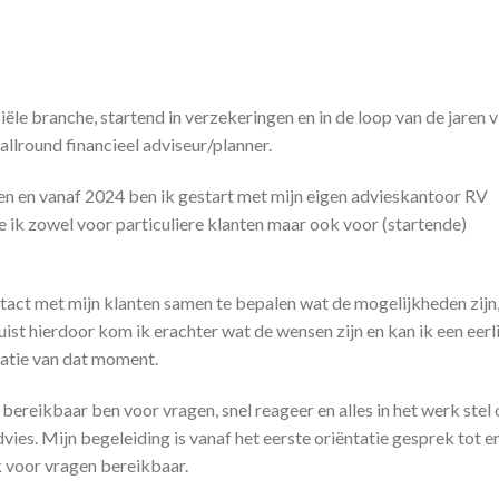
iële branche, startend in verzekeringen en in de loop van de jaren v
llround financieel adviseur/planner.
en en vanaf 2024 ben ik gestart met mijn eigen advieskantoor RV
ik zowel voor particuliere klanten maar ook voor (startende)
ntact met mijn klanten samen te bepalen wat de mogelijkheden zijn
uist hierdoor kom ik erachter wat de wensen zijn en kan ik een eerl
uatie van dat moment.
bereikbaar ben voor vragen, snel reageer en alles in het werk stel
vies. Mijn begeleiding is vanaf het eerste oriëntatie gesprek tot e
k voor vragen bereikbaar.