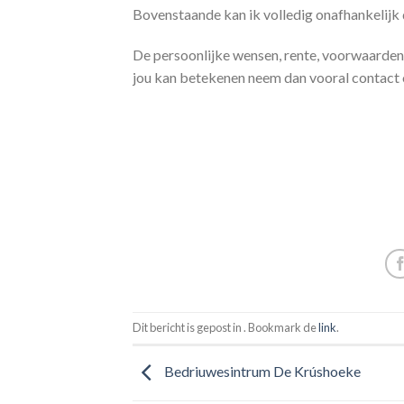
Bovenstaande kan ik volledig onafhankelijk 
De persoonlijke wensen, rente, voorwaarden e
jou kan betekenen neem dan vooral contact o
Dit bericht is gepost in . Bookmark de
link
.
Bedriuwesintrum De Krúshoeke