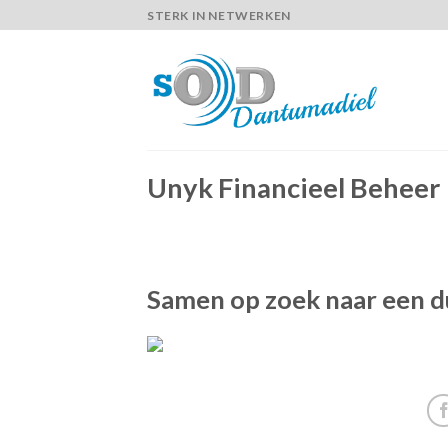
Skip
STERK IN NETWERKEN
to
content
Unyk Financieel Beheer
Samen op zoek naar een d