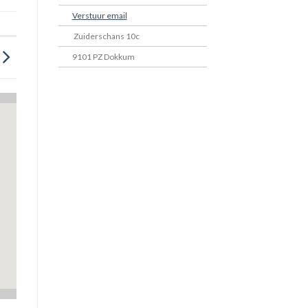
Verstuur email
Zuiderschans 10c
9101 PZ Dokkum