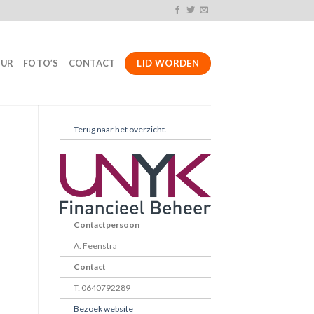
LID WORDEN
UUR
FOTO’S
CONTACT
Terug naar het overzicht.
Contactpersoon
A. Feenstra
Contact
T: 0640792289
Bezoek website