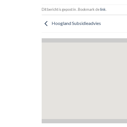
Dit bericht is gepost in . Bookmark de
link
.
Hoogland Subsidieadvies