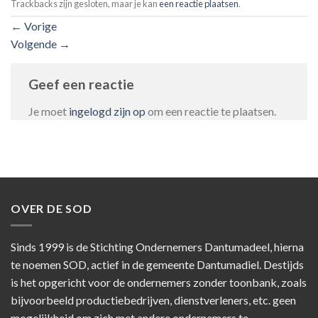
Trackbacks zijn gesloten, maar je kan
een reactie plaatsen
.
←
Vorige
Volgende
→
Geef een reactie
Je moet
ingelogd zijn op
om een reactie te plaatsen.
OVER DE SOD
Sinds 1999 is de Stichting Ondernemers Dantumadeel, hierna
te noemen SOD, actief in de gemeente Dantumadiel. Destijds
is het opgericht voor de ondernemers zonder toonbank, zoals
bijvoorbeeld productiebedrijven, dienstverleners, etc. geen
mogelijkheid om zich met andere ondernemers te