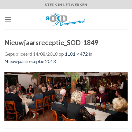
Skip
STERK IN NETWERKEN
to
content
Nieuwjaarsreceptie_SOD-1849
Gepubliceerd
14/08/2018
op
1181 × 472
in
Nieuwjaarsreceptie 2013