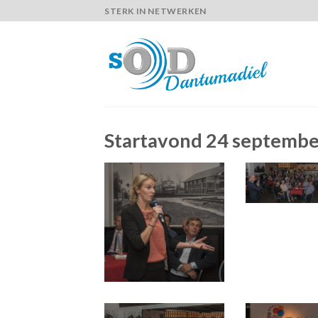
Skip
STERK IN NETWERKEN
to
content
Startavond 24 septembe