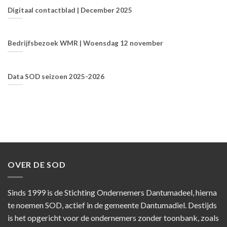
Digitaal contactblad | December 2025
Bedrijfsbezoek WMR | Woensdag 12 november
Data SOD seizoen 2025-2026
OVER DE SOD
Sinds 1999 is de Stichting Ondernemers Dantumadeel, hierna
te noemen SOD, actief in de gemeente Dantumadiel. Destijds
is het opgericht voor de ondernemers zonder toonbank, zoals