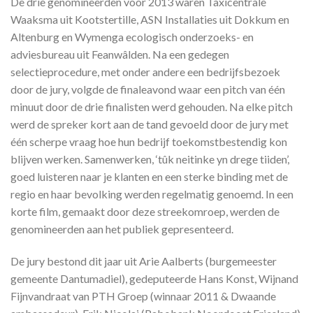
De drie genomineerden voor 2013 waren Taxicentrale
Waaksma uit Kootstertille, ASN Installaties uit Dokkum en
Altenburg en Wymenga ecologisch onderzoeks- en
adviesbureau uit Feanwâlden. Na een gedegen
selectieprocedure, met onder andere een bedrijfsbezoek
door de jury, volgde de finaleavond waar een pitch van één
minuut door de drie finalisten werd gehouden. Na elke pitch
werd de spreker kort aan de tand gevoeld door de jury met
één scherpe vraag hoe hun bedrijf toekomstbestendig kon
blijven werken. Samenwerken, ‘tûk neitinke yn drege tiiden’,
goed luisteren naar je klanten en een sterke binding met de
regio en haar bevolking werden regelmatig genoemd. In een
korte film, gemaakt door deze streekomroep, werden de
genomineerden aan het publiek gepresenteerd.
De jury bestond dit jaar uit Arie Aalberts (burgemeester
gemeente Dantumadiel), gedeputeerde Hans Konst, Wijnand
Fijnvandraat van PTH Groep (winnaar 2011 & Dwaande