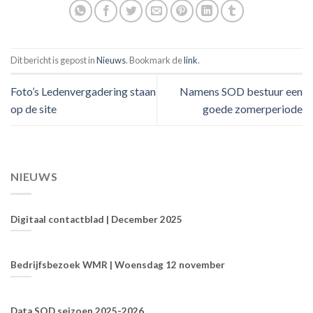
Dit bericht is gepost in
Nieuws
. Bookmark de
link
.
Foto’s Ledenvergadering staan
Namens SOD bestuur een
op de site
goede zomerperiode
NIEUWS
Digitaal contactblad | December 2025
Bedrijfsbezoek WMR | Woensdag 12 november
Data SOD seizoen 2025-2026