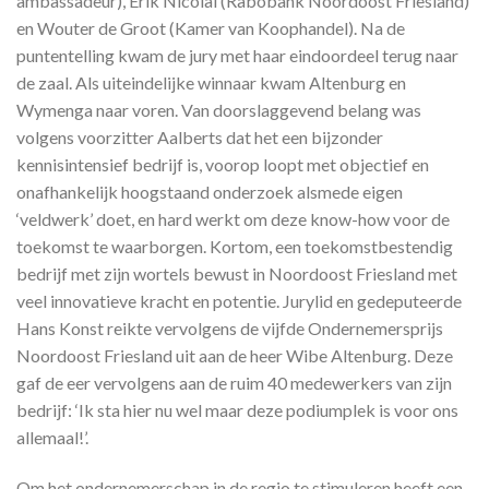
ambassadeur), Erik Nicolai (Rabobank Noordoost Friesland)
en Wouter de Groot (Kamer van Koophandel). Na de
puntentelling kwam de jury met haar eindoordeel terug naar
de zaal. Als uiteindelijke winnaar kwam Altenburg en
Wymenga naar voren. Van doorslaggevend belang was
volgens voorzitter Aalberts dat het een bijzonder
kennisintensief bedrijf is, voorop loopt met objectief en
onafhankelijk hoogstaand onderzoek alsmede eigen
‘veldwerk’ doet, en hard werkt om deze know-how voor de
toekomst te waarborgen. Kortom, een toekomstbestendig
bedrijf met zijn wortels bewust in Noordoost Friesland met
veel innovatieve kracht en potentie. Jurylid en gedeputeerde
Hans Konst reikte vervolgens de vijfde Ondernemersprijs
Noordoost Friesland uit aan de heer Wibe Altenburg. Deze
gaf de eer vervolgens aan de ruim 40 medewerkers van zijn
bedrijf: ‘Ik sta hier nu wel maar deze podiumplek is voor ons
allemaal!’.
Om het ondernemerschap in de regio te stimuleren heeft een