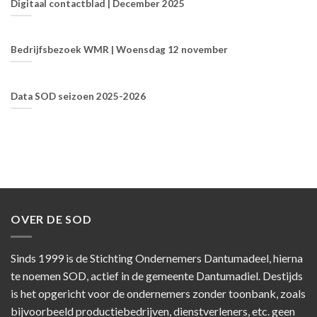
Digitaal contactblad | December 2025
Bedrijfsbezoek WMR | Woensdag 12 november
Data SOD seizoen 2025-2026
OVER DE SOD
Sinds 1999 is de Stichting Ondernemers Dantumadeel, hierna
te noemen SOD, actief in de gemeente Dantumadiel. Destijds
is het opgericht voor de ondernemers zonder toonbank, zoals
bijvoorbeeld productiebedrijven, dienstverleners, etc. geen