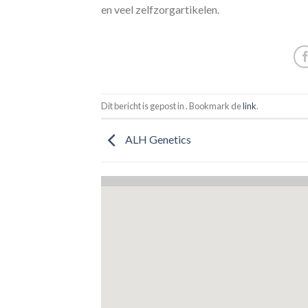
en veel zelfzorgartikelen.
Dit bericht is gepost in . Bookmark de
link
.
ALH Genetics