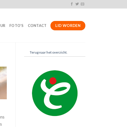
LID WORDEN
UUR
FOTO’S
CONTACT
Terug naar het overzicht.
ons
es