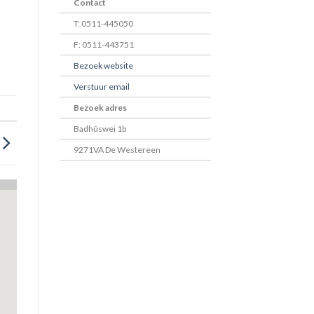
Contact
T: 0511-445050
F: 0511-443751
Bezoek website
Verstuur email
Bezoek adres
Badhûswei 1b
9271VA De Westereen