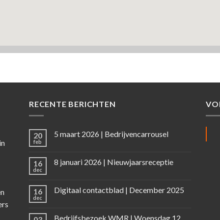
RECENTE BERICHTEN
VO
5 maart 2026 | Bedrijvencarrousel
20
in
feb
8 januari 2026 | Nieuwjaarsreceptie
16
dec
Digitaal contactblad | December 2025
16
en
dec
ers
Bedrijfsbezoek WMR | Woensdag 12
03