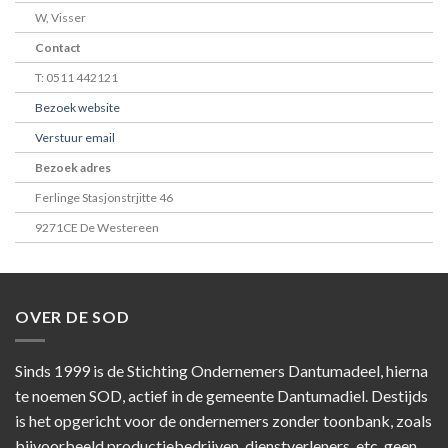
W, Visser
Contact
T: 0511 442121
Bezoek website
Verstuur email
Bezoek adres
Ferlinge Stasjonstrjitte 46
9271CE De Westereen
OVER DE SOD
Sinds 1999 is de Stichting Ondernemers Dantumadeel, hierna
te noemen SOD, actief in de gemeente Dantumadiel. Destijds
is het opgericht voor de ondernemers zonder toonbank, zoals
bijvoorbeeld productiebedrijven, dienstverleners, etc. geen