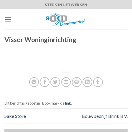
Skip
STERK IN NETWERKEN
to
content
Visser Woninginrichting
Dit bericht is gepost in . Bookmark de
link
.
Sake Store
Bouwbedrijf Brink B.V.