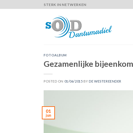
Skip
STERK IN NETWERKEN
to
content
FOTOALBUM
Gezamenlijke bijeenko
POSTED ON
01/06/2015
BY
DE WESTEREENDER
01
jun