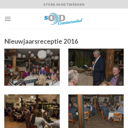
Skip
STERK IN NETWERKEN
to
content
Nieuwjaarsreceptie 2016