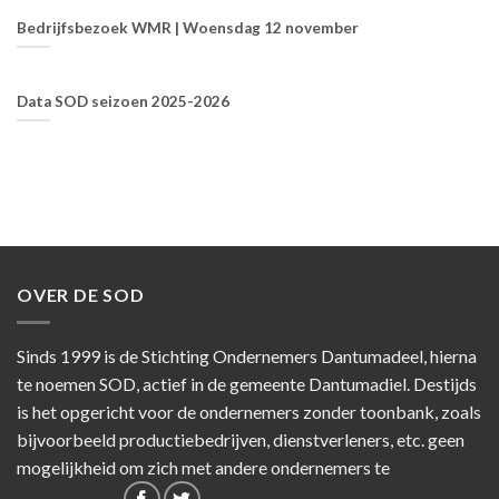
Bedrijfsbezoek WMR | Woensdag 12 november
Data SOD seizoen 2025-2026
OVER DE SOD
Sinds 1999 is de Stichting Ondernemers Dantumadeel, hierna
te noemen SOD, actief in de gemeente Dantumadiel. Destijds
is het opgericht voor de ondernemers zonder toonbank, zoals
bijvoorbeeld productiebedrijven, dienstverleners, etc. geen
mogelijkheid om zich met andere ondernemers te