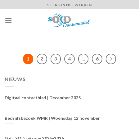
Skip
STERK IN NETWERKEN
to
content
1
2
3
4
…
6
NIEUWS
Digitaal contactblad | December 2025
Bedrijfsbezoek WMR | Woensdag 12 november
Data SOD seizoen 2025-2026