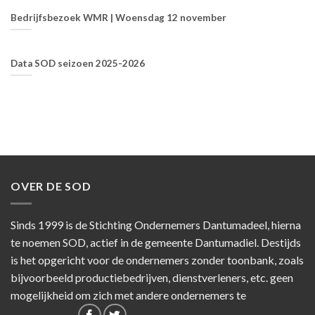
Bedrijfsbezoek WMR | Woensdag 12 november
Data SOD seizoen 2025-2026
OVER DE SOD
Sinds 1999 is de Stichting Ondernemers Dantumadeel, hierna
te noemen SOD, actief in de gemeente Dantumadiel. Destijds
is het opgericht voor de ondernemers zonder toonbank, zoals
bijvoorbeeld productiebedrijven, dienstverleners, etc. geen
mogelijkheid om zich met andere ondernemers te