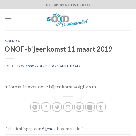
Skip
STERK IN NETWERKEN
to
content
AGENDA
ONOF-bijeenkomst 11 maart 2019
POSTED ON
10/01/2019
BY
SODDANTUMADEEL
Informatie over deze bijeenkomt volgt z.s.m.
Dit bericht is gepost in
Agenda
. Bookmark de
link
.