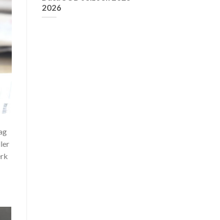
2026
ag
ler
erk