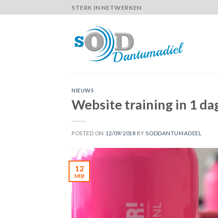
Skip
STERK IN NETWERKEN
to
content
NIEUWS
Website training in 1 d
POSTED ON
12/09/2018
BY
SODDANTUMADEEL
12
sep