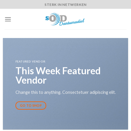
Skip
STERK IN NETWERKEN
to
content
FEATURED VENDOR
This Week Featured
Vendor
Change this to anything. Consectetuer adipiscing elit.
GO TO SHOP