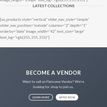
LATEST COLLECTIONS
[ux_products style=”vertical” slider_nav_style=”simple”
slider_nav_position=”outside” columns=”2″ depth=”1″
orderby=”date” image_width=”42″ text_size=”large”
text_bg=”rgb(255, 255, 255)”]
BECOME A VENDOR
Want to sell on Flatsome Vendor? We’re
looking for shop to join us.
LEARN MORE
APPLY NOW