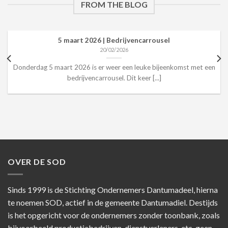
FROM THE BLOG
5 maart 2026 | Bedrijvencarrousel
20/02/2026
Donderdag 5 maart 2026 is er weer een leuke bijeenkomst met een
bedrijvencarrousel. Dit keer [...]
OVER DE SOD
Sinds 1999 is de Stichting Ondernemers Dantumadeel, hierna
te noemen SOD, actief in de gemeente Dantumadiel. Destijds
is het opgericht voor de ondernemers zonder toonbank, zoals
bijvoorbeeld productiebedrijven, dienstverleners, etc. geen