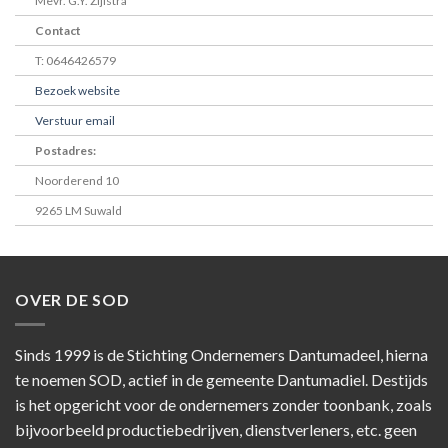
Mevr. G.Y. Zijlstra
Contact
T: 0646426579
Bezoek website
Verstuur email
Postadres:
Noorderend 10
9265 LM Suwald
OVER DE SOD
Sinds 1999 is de Stichting Ondernemers Dantumadeel, hierna
te noemen SOD, actief in de gemeente Dantumadiel. Destijds
is het opgericht voor de ondernemers zonder toonbank, zoals
bijvoorbeeld productiebedrijven, dienstverleners, etc. geen