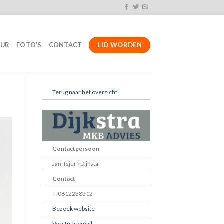
LID WORDEN
UUR
FOTO’S
CONTACT
Terug naar het overzicht.
Contactpersoon
Jan-Tsjerk Dijksta
Contact
T: 0612238312
Bezoek website
Verstuur email