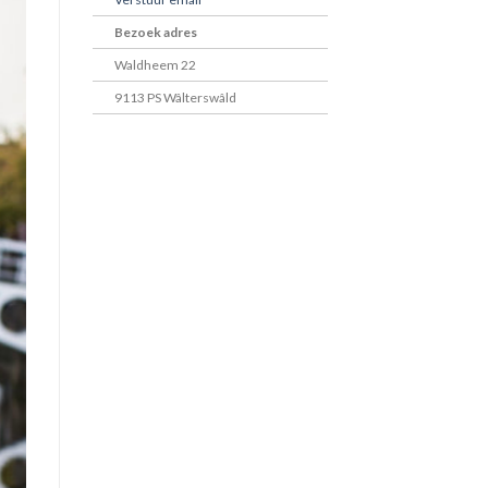
Bezoek adres
Waldheem 22
9113 PS Wâlterswâld