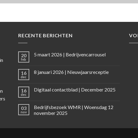
RECENTE BERICHTEN
VO
5 maart 2026 | Bedrijvencarrousel
20
in
feb
8 januari 2026 | Nieuwjaarsreceptie
16
dec
Digitaal contactblad | December 2025
16
en
dec
ers
Bedrijfsbezoek WMR | Woensdag 12
03
nov
november 2025