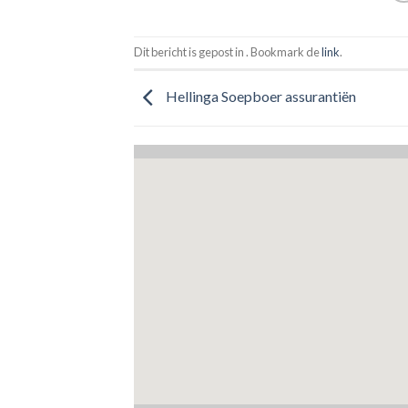
Dit bericht is gepost in . Bookmark de
link
.
Hellinga Soepboer assurantiën