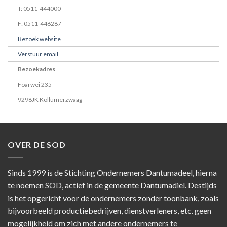
T: 0511-444000
F: 0511-446287
Bezoek website
Verstuur email
Bezoekadres
Foarwei 235
9298JK Kollumerzwaag
OVER DE SOD
Sinds 1999 is de Stichting Ondernemers Dantumadeel, hierna
te noemen SOD, actief in de gemeente Dantumadiel. Destijds
is het opgericht voor de ondernemers zonder toonbank, zoals
bijvoorbeeld productiebedrijven, dienstverleners, etc. geen
mogelijkheid om zich met andere ondernemers te